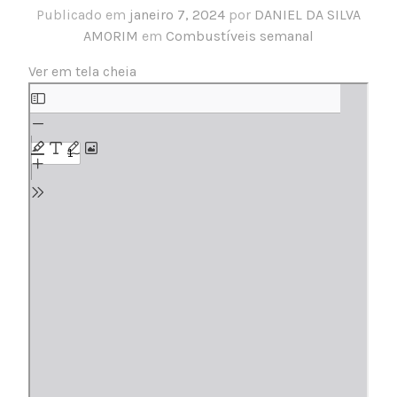
Publicado em
janeiro 7, 2024
por
DANIEL DA SILVA
AMORIM
em
Combustíveis semanal
Ver em tela cheia
Skip
to
PDF
content