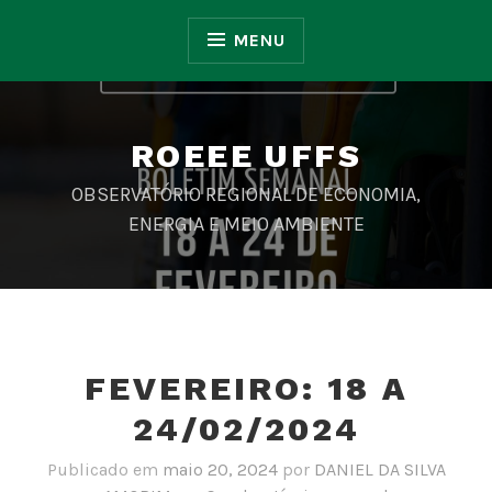
Ir
para
MENU
conteúdo
ROEEE UFFS
OBSERVATÓRIO REGIONAL DE ECONOMIA,
ENERGIA E MEIO AMBIENTE
FEVEREIRO: 18 A
24/02/2024
Publicado em
maio 20, 2024
por
DANIEL DA SILVA