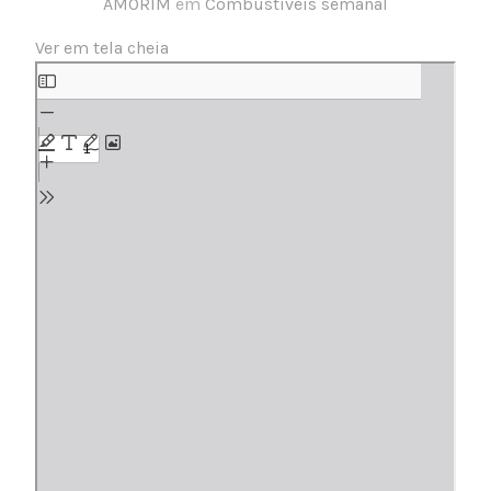
AMORIM
em
Combustíveis semanal
Ver em tela cheia
Skip
to
PDF
content