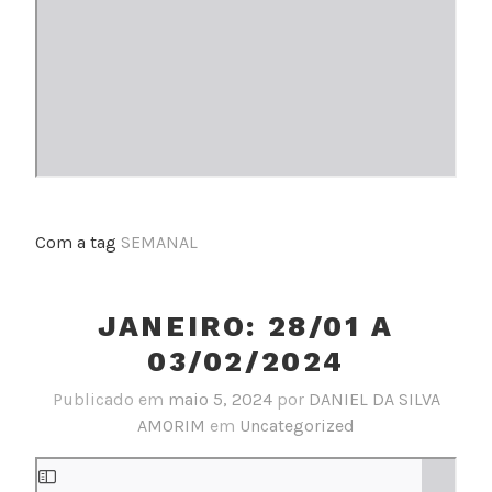
Com a tag
SEMANAL
JANEIRO: 28/01 A
03/02/2024
Publicado em
maio 5, 2024
por
DANIEL DA SILVA
AMORIM
em
Uncategorized
Skip